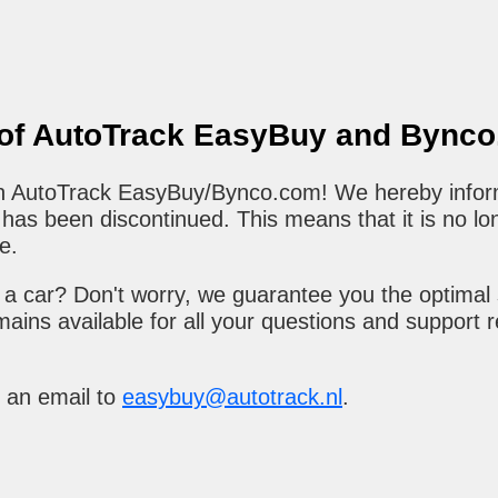
 of AutoTrack EasyBuy and Bync
 in AutoTrack EasyBuy/Bynco.com! We hereby infor
as been discontinued. This means that it is no lo
e.
a car? Don't worry, we guarantee you the optimal 
ains available for all your questions and support 
 an email to
easybuy@autotrack.nl
.