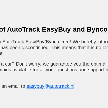
 of AutoTrack EasyBuy and Bync
 in AutoTrack EasyBuy/Bynco.com! We hereby infor
as been discontinued. This means that it is no lo
e.
a car? Don't worry, we guarantee you the optimal 
ains available for all your questions and support 
 an email to
easybuy@autotrack.nl
.