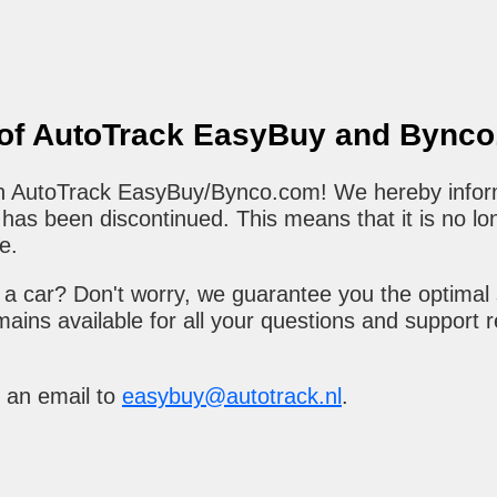
 of AutoTrack EasyBuy and Bync
 in AutoTrack EasyBuy/Bynco.com! We hereby infor
as been discontinued. This means that it is no lo
e.
a car? Don't worry, we guarantee you the optimal 
ains available for all your questions and support 
 an email to
easybuy@autotrack.nl
.