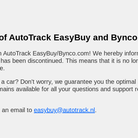
 of AutoTrack EasyBuy and Bync
 in AutoTrack EasyBuy/Bynco.com! We hereby infor
as been discontinued. This means that it is no lo
e.
a car? Don't worry, we guarantee you the optimal 
ains available for all your questions and support 
 an email to
easybuy@autotrack.nl
.