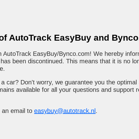
 of AutoTrack EasyBuy and Bync
 in AutoTrack EasyBuy/Bynco.com! We hereby infor
as been discontinued. This means that it is no lo
e.
a car? Don't worry, we guarantee you the optimal 
ains available for all your questions and support 
 an email to
easybuy@autotrack.nl
.