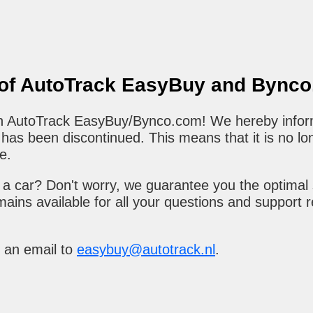
 of AutoTrack EasyBuy and Bync
 in AutoTrack EasyBuy/Bynco.com! We hereby infor
as been discontinued. This means that it is no lo
e.
a car? Don't worry, we guarantee you the optimal 
ains available for all your questions and support 
 an email to
easybuy@autotrack.nl
.